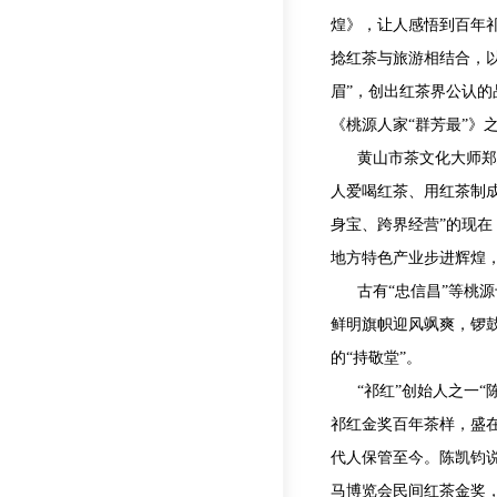
煌》，让人感悟到百年
捻红茶与旅游相结合，
眉”，创出红茶界公认
《桃源人家“群芳最”》
黄山市茶文化大师郑
人爱喝红茶、用红茶制成
身宝、跨界经营”的现在
地方特色产业步进辉煌，
古有“忠信昌”等桃
鲜明旗帜迎风飒爽，锣
的“持敬堂”。
“祁红”创始人之一“
祁红金奖百年茶样，盛在
代人保管至今。陈凯钧说
马博览会民间红茶金奖