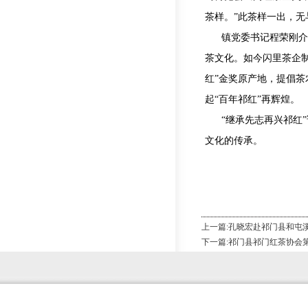
茶样。”此茶样一出，无
镇党委书记程荣刚介
茶文化。如今闪里茶企
红”金奖原产地，提倡茶
起“百年祁红”再辉煌。
“继承先志再兴祁红
文化的传承。
上一篇:
孔晓宏赴祁门县和屯
下一篇:
祁门县祁门红茶协会