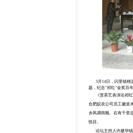
3月14日，闪里镇
题，纪念“祁红”金奖百
《赏茶艺表演论祁红
合肥皖农公司员工徽派
乡风调雨顺。右有千里
悦目。
论坛主持人许建华镇